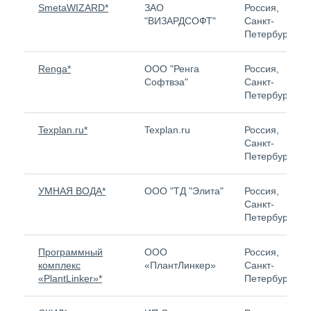
SmetaWIZARD*
ЗАО
Россия,
"ВИЗАРДСОФТ"
Санкт-
Петербург
Renga*
ООО "Ренга
Россия,
Софтвэа"
Санкт-
Петербург
Texplan.ru*
Texplan.ru
Россия,
Санкт-
Петербург
УМНАЯ ВОДА*
OOO "ТД "Элита"
Россия,
Санкт-
Петербург
Программный
ООО
Россия,
комплекс
«ПлантЛинкер»
Санкт-
«PlantLinker»*
Петербург