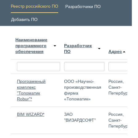
Реестр российского ПО
Разработчики ПО
Добавить ПО
Наименование
программного
Разработчик
обеспечения
ПО
Адрес
Программный
ООО «Научно-
Россия,
комплекс
производственная
Санкт-
"Топоматик
фирма
Петербург
Robur"*
«Топоматик»
BIM WIZARD*
ЗАО
Россия,
"ВИЗАРДСОФТ"
Санкт-
Петербург