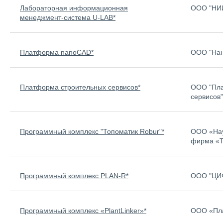
Лабораторная информационная
ООО "НИ
менеджмент-система U-LAB*
Платформа nanoCAD*
ООО "Нан
Платформа строительных сервисов*
ООО "Пла
сервисов"
Программный комплекс "Топоматик Robur"*
ООО «Нау
фирма «Т
Программный комплекс PLAN-R*
ООО "ЦИ
Программный комплекс «PlantLinker»*
ООО «Пл