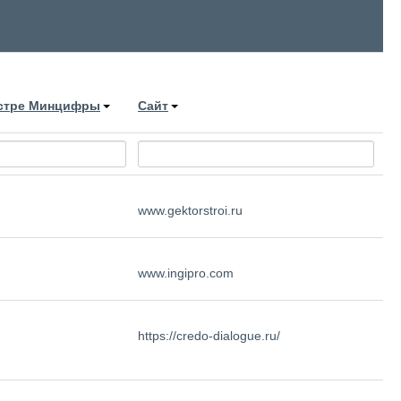
стре Минцифры
Сайт
www.gektorstroi.ru
www.ingipro.com
https://credo-dialogue.ru/