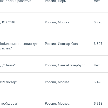
ехнологии развития"
Россия, Пермь
Нет
ЦНС СОФТ"
Россия, Москва
6 926
обильные решения для
Россия, Йошкар-Ола
3 397
льства"
Д "Элита"
Россия, Санкт-Петербург
Нет
ИМэйстер"
Россия, Москва
6 420
тройформ"
Россия, Москва
6 719