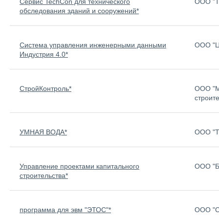
Сервис TechCon для технического
ООО "Т
обследования зданий и сооружений*
Система управления инженерными данными
ООО "
Индустрия 4.0*
СтройКонтроль*
ООО "М
строите
УМНАЯ ВОДА*
OOO "Т
Управление проектами капитального
ООО "Б
строительства*
программа для эвм "ЭТОС"*
ООО "С