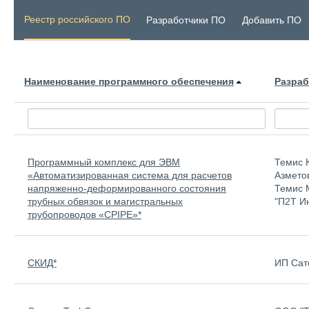
Реестр российского ПО
Разработчики ПО
Добавить ПО
Наименование программного обеспечения
Разраб
Программный комплекс для ЭВМ
Темис 
«Автоматизированная система для расчетов
Азмето
напряженно-деформированного состояния
Темис 
трубных обвязок и магистральных
"П2Т И
трубопроводов «CPIPE»*
СКИД*
ИП Сат