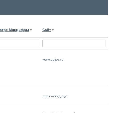
естре Минцифры
Сайт
www.cpipe.ru
https://скид.рус