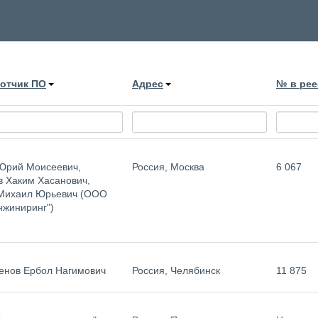
отчик ПО
Адрес
№ в ре
Юрий Моисеевич,
Россия, Москва
6 067
в Хаким Хасанович,
Михаил Юрьевич (ООО
нжиниринг")
енов Ербол Нагимович
Россия, Челябинск
11 875