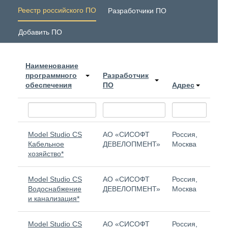
Реестр российского ПО
Разработчики ПО
Добавить ПО
Наименование
№ в
программного
Разработчик
рее
обеспечения
ПО
Адрес
Ми
Model Studio CS
АО «СИСОФТ
Россия,
850
Кабельное
ДЕВЕЛОПМЕНТ»
Москва
хозяйство*
Model Studio CS
АО «СИСОФТ
Россия,
9 95
Водоснабжение
ДЕВЕЛОПМЕНТ»
Москва
и канализация*
Model Studio CS
АО «СИСОФТ
Россия,
848