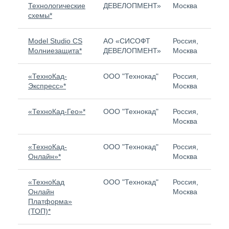
Технологические
ДЕВЕЛОПМЕНТ»
Москва
схемы*
Model Studio CS
АО «СИСОФТ
Россия,
839
Молниезащита*
ДЕВЕЛОПМЕНТ»
Москва
«ТехноКад-
ООО "Технокад"
Россия,
1 43
Экспресс»*
Москва
«ТехноКад-Гео»*
ООО "Технокад"
Россия,
Нет
Москва
«ТехноКад-
ООО "Технокад"
Россия,
Нет
Онлайн»*
Москва
«ТехноКад
ООО "Технокад"
Россия,
Нет
Онлайн
Москва
Платформа»
(ТОП)*