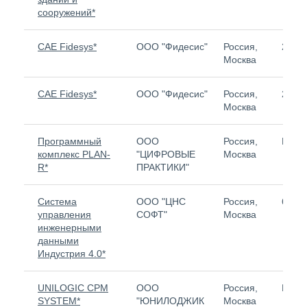
сооружений*
CAE Fidesys*
ООО "Фидесис"
Россия,
2 570
Москва
CAE Fidesys*
ООО "Фидесис"
Россия,
2 570
Москва
Программный
ООО
Россия,
Нет
комплекс PLAN-
"ЦИФРОВЫЕ
Москва
R*
ПРАКТИКИ"
Система
ООО "ЦНС
Россия,
6 926
управления
СОФТ"
Москва
инженерными
данными
Индустрия 4.0*
UNILOGIC CPM
ООО
Россия,
Нет
SYSTEM*
"ЮНИЛОДЖИК
Москва