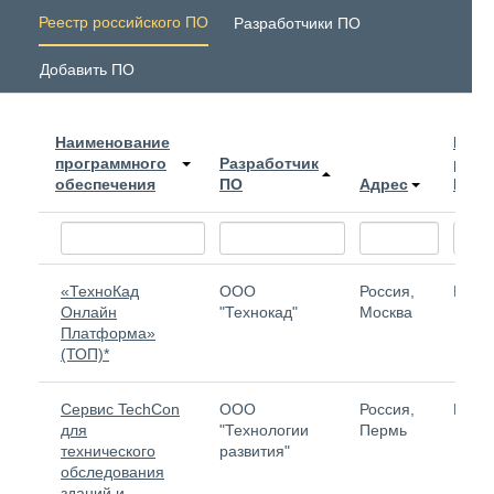
Реестр российского ПО
Разработчики ПО
Добавить ПО
Наименование
№ в
программного
Разработчик
реес
обеспечения
ПО
Адрес
Мин
«ТехноКад
ООО
Россия,
Нет
Онлайн
"Технокад"
Москва
Платформа»
(ТОП)*
Сервис TechCon
ООО
Россия,
Нет
для
"Технологии
Пермь
технического
развития"
обследования
зданий и